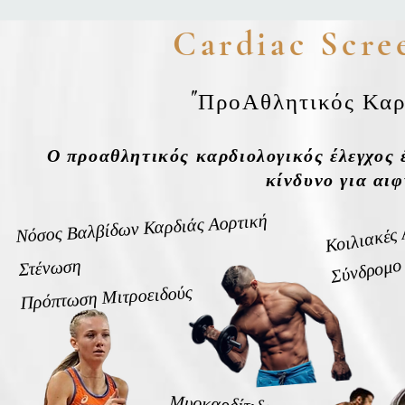
Cardiac Scre
"
ΠροΑθλητικός Καρ
Ο προαθλητικός καρδιολογικός έλεγχος 
κίνδυνο για αι
Νόσος Βαλβίδων Καρδιάς Αορτική
Κοιλιακές 
​Σύνδρομ
Στένωση
Πρόπτωση Μιτροειδούς
Μυοκαρδίτιδα