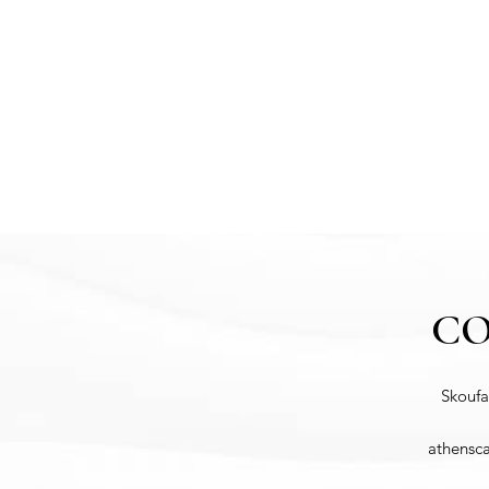
C
Skoufa
athensc