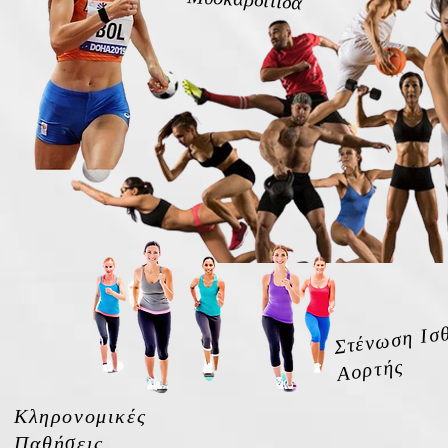
Στένωση Ισ
Αορτής
Κληρονομικές
Παθήσεις