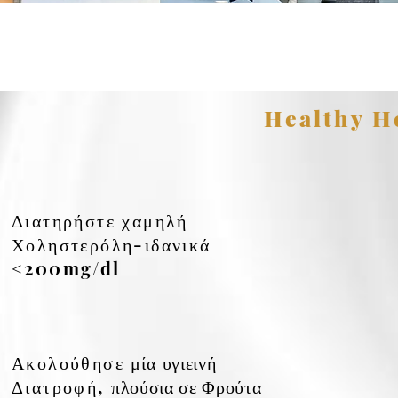
Healthy He
Διατηρήστε χαμηλή
Χοληστερόλη-ιδανικά
<200mg/dl
Ακολούθησε
μία
υγιεινή
Διατροφή,
πλούσια σε Φρούτα