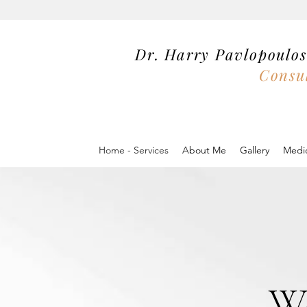
Dr. Harry Pavlopoul
Consul
Home - Services
About Me
Gallery
Medic
W